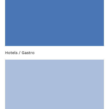
Hotels / Gastro
> 2023 Gemeinde Stams, Erweiterung-Kinderkrippe
> 2022 Bildungshaus Kauns mit Nahwärme für
Gemeindehaus
> 2020/21 Gemeinde Stans, Nahwärmenetz mit
Grundwasser-Wärmepumpe
> 2020/21 Marktgemeinde Telfs, Umbau/Erweiterung
Kindergarten Markt