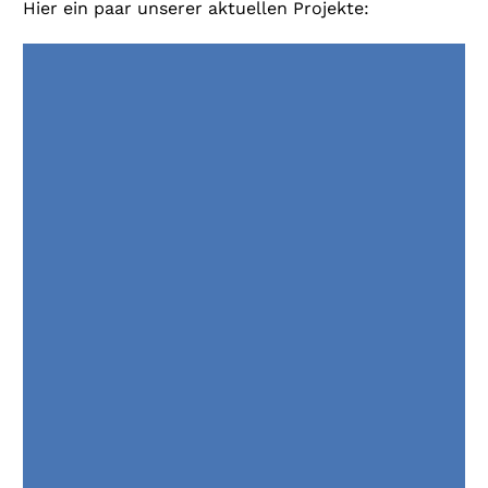
Hier ein paar unserer aktuellen Projekte:
> 2022/23 ****Tyrol in Grän: Neubau
Mitarbeiterhaus mit Fernwärmeanschluss
> 2022 Angerhof Serfaus: Umstellung Heizungsanlage
/ MSR
> 2020 ****S Naudererhof Nauders, Erweiterung
Freizeitanlage
> 2019 Pure Lech, *****Apartments, mit
Fernwärme, Spa/Pool
> 2016-18 *****Sonnenburg in Oberlech,
umfassende Sanierung Stammhaus